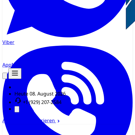
Viber
AppMsr
Tracker
Heute
08. August 2026
+1 (929) 207-2584
Anmelden
Registrieren