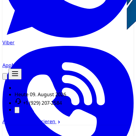
Viber
AppMsr
Tracker
Heute
09. August 2026
+1 (929) 207-2584
Anmelden
Registrieren