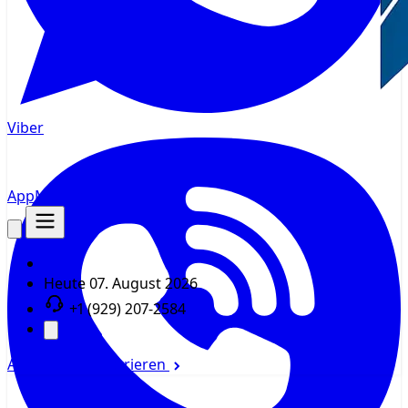
Viber
AppMsr
Tracker
Heute
07. August 2026
+1 (929) 207-2584
Anmelden
Registrieren